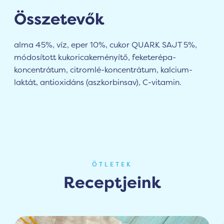
Összetevők
alma 45%, víz, eper 10%, cukor QUARK SAJT 5%,
módosított kukoricakeményítő, feketerépa-
koncentrátum, citromlé-koncentrátum, kalcium-
laktát, antioxidáns (aszkorbinsav), C-vitamin.
ÖTLETEK
Receptjeink