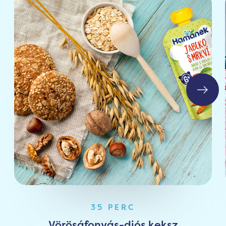
35 PERC
Vörösáfonyás-diós keksz