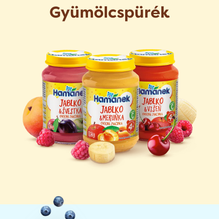
Gyümölcspürék