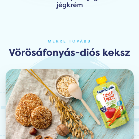
jégkrém
MERRE TOVÁBB
Vörösáfonyás-diós keksz
EK
HASON