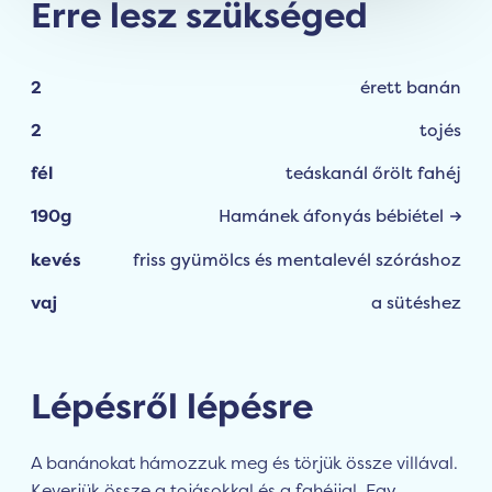
Erre lesz szükséged
2
érett banán
2
tojés
fél
teáskanál őrölt fahéj
190g
Hamánek áfonyás bébiétel
kevés
friss gyümölcs és mentalevél szóráshoz
vaj
a sütéshez
Lépésről lépésre
A banánokat hámozzuk meg és törjük össze villával.
Keverjük össze a tojásokkal és a fahéjjal. Egy