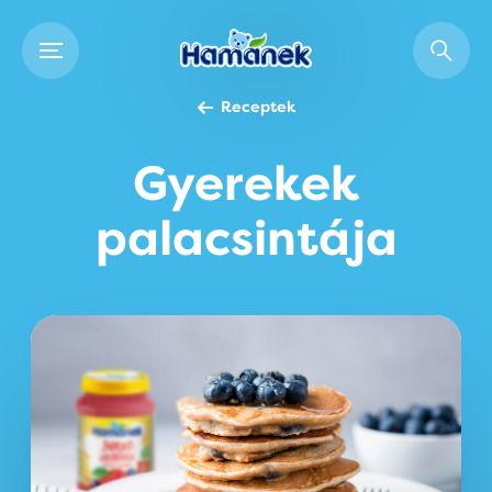
Receptek
Gyerekek
palacsintája