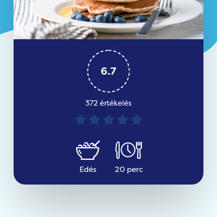
6.7
372 értékelés
Edés
20 perc