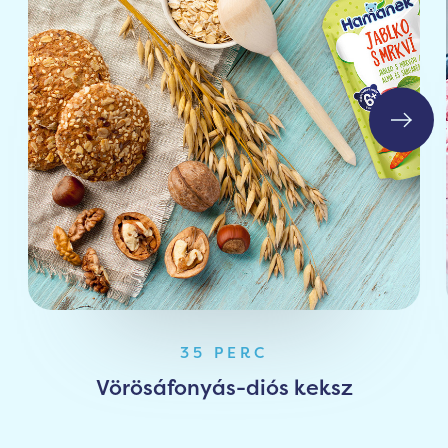
35 PERC
Vörösáfonyás-diós keksz