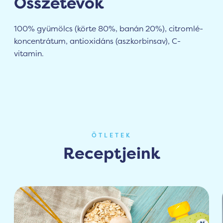
Összetevők
100% gyümölcs (körte 80%, banán 20%), citromlé-
koncentrátum, antioxidáns (aszkorbinsav), C-
vitamin.
ÖTLETEK
Receptjeink