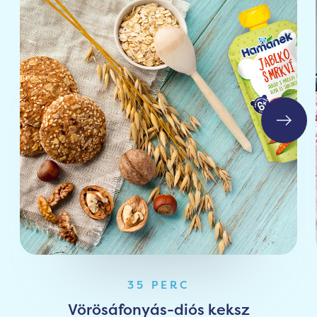
35 PERC
Vörösáfonyás-diós keksz