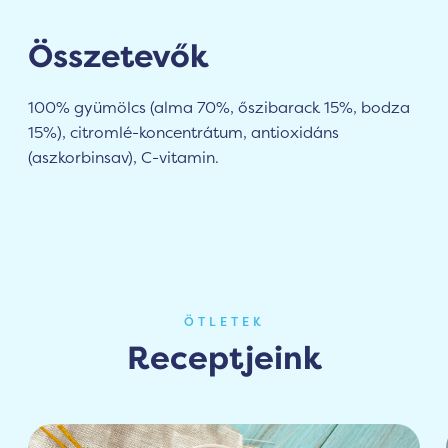
Összetevők
100% gyümölcs (alma 70%, őszibarack 15%, bodza
15%), citromlé-koncentrátum, antioxidáns
(aszkorbinsav), C-vitamin.
ÖTLETEK
Receptjeink