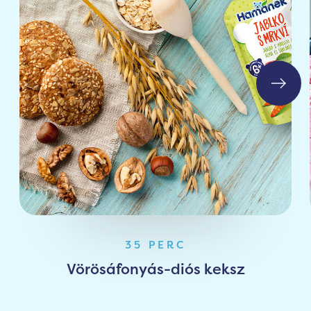
35 PERC
Vörösáfonyás-diós keksz