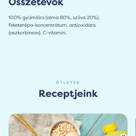
Összetevők
100% gyümölcs (alma 80%, szilva 20%),
feketerépa-koncentrátum, antioxidáns
(aszkorbinsav), C-vitamin.
ÖTLETEK
Receptjeink